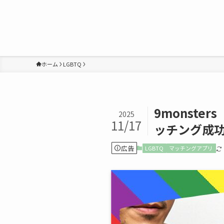
ホーム
LGBTQ
9monst
2025
11/17
ッチング成
広告
LGBTQ
マッチングアプリ