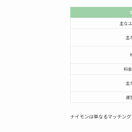
主なユ
主
料金
主
運
ナイモンは単なるマッチング