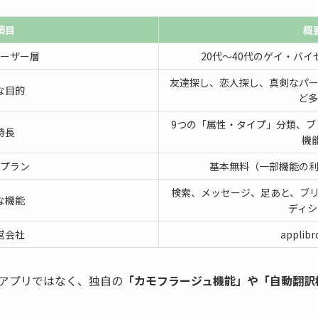
項目
概
ーザー層
20代〜40代のゲイ・バ
友達探し、恋人探し、真剣なパー
な目的
ど多
9つの「属性・タイプ」分類、ブ
特長
機
プラン
基本無料（一部機能の利
検索、メッセージ、足あと、ブリ
な機能
ディシ
営会社
applibro
アプリではなく、独自の
「カモフラージュ機能」や「自動翻訳