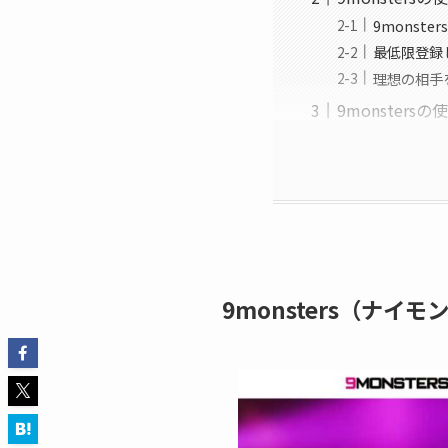
9monst
最低限登録
理想の相手
9monster
9monsters（ナ