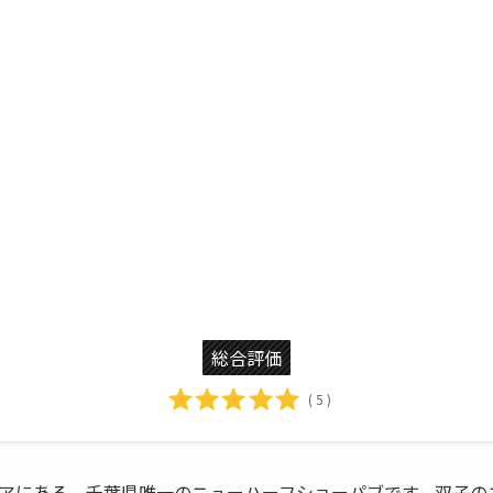
総合評価
( 5 )
アにある、千葉県唯一のニューハーフショーパブです。双子の