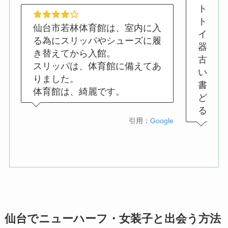
トレー
トイレ
仙台市若林体育館は、室内に入
イ。
る為にスリッパやシューズに履
器材は
き替えてから入館。
古いけ
スリッパは、体育館に備えてあ
いせい
りました。
書いて
体育館は、綺麗です。
どで使
るとあ
引用：
Google
仙台でニューハーフ・女装子と出会う方法