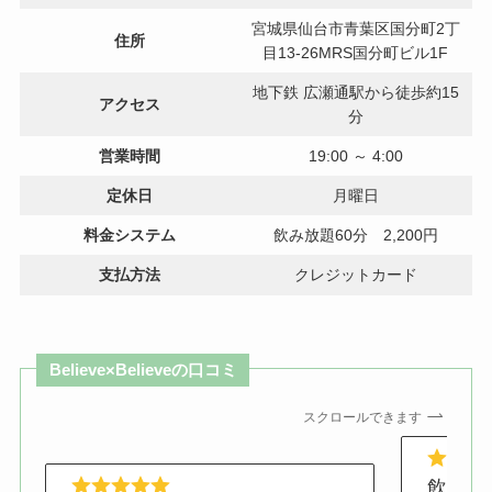
宮城県仙台市青葉区国分町2丁
住所
目13-26MRS国分町ビル1F
地下鉄 広瀬通駅から徒歩約15
アクセス
分
営業時間
19:00 ～ 4:00
定休日
月曜日
料金システム
飲み放題60分 2,200円
支払方法
クレジットカード
Believe×Believeの口コミ
スクロールできます
飲み放題