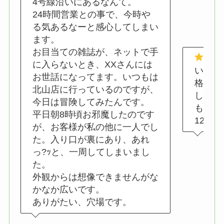
4号線沿いにあるなんて。
24時間営業との事で、今時や
る気あるなーと感心してしまい
ます。
お目当ての雑誌が、ネットで手
に入らないとき、XXさんには
いつも
お世話になってます。いつもは
格の明
北山店に行っているのですが、
して欲
今日は冒険してみたんです。
もあり
平日朝8時頃お邪魔したのです
1200
が、お客様が私の他に一人でし
た。入り口が裏にあり、あれ
っ?ｯと、一周してしまいまし
た。
外観からは想像できませんがな
かなか広いです。
ありがたい、穴場です。