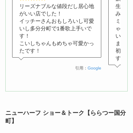
リーズナブルな値段だし居心地
生ビー
がいい店でした！
み放題
イッチーさんおもしろいし可愛
ミック
いし多分分町で1番歌上手いで
ゃん、
す！
います
こいしちゃんもめちゃ可愛かっ
ませて
たです！
初めて
すね〜
引用：
Google
ニューハーフ ショー＆トーク【ららつー国分
町】