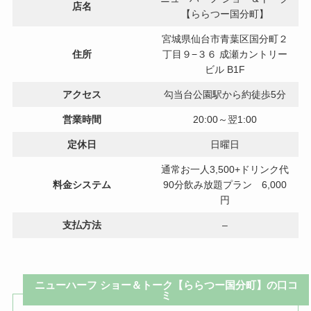
店名
【ららつー国分町】
宮城県仙台市青葉区国分町２
住所
丁目９−３６ 成瀬カントリー
ビル B1F
アクセス
勾当台公園駅から約徒歩5分
営業時間
20:00～翌1:00
定休日
日曜日
通常お一人3,500+ドリンク代
料金システム
90分飲み放題プラン 6,000
円
支払方法
–
ニューハーフ ショー＆トーク【ららつー国分町】の口コ
ミ