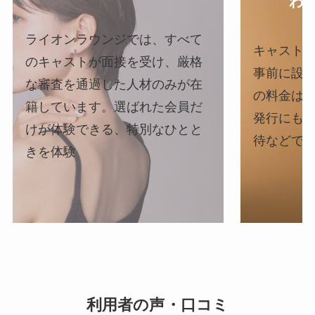
わ
ライオンラウンジでは、すべて
キャスト
のキャストが面接を受け、厳格
事前に設
な審査を通過した人材のみが在
の料金は
籍しています。選ばれた会員だ
発行にも
けが体験できる、特別なひとと
待などで
きを体験
利用者の声・口コミ