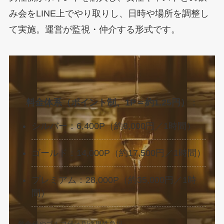
み会をLINE上でやり取りし、日時や場所を調整し
て実施。運営が監視・仲介する形式です。
料金体系（ポイント制、1P＝約1.25円）
：
シルバー：6,400P（約8,000円／1時間）
ゴールド：14,000P（約17,500円／1時間）
プレミアム：28,000P（約35,000円／1時
間）